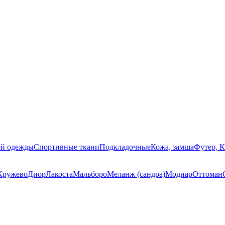
ей одежды
Спортивные ткани
Подкладочные
Кожа, замша
Футер, 
Кружево
Диор
Лакоста
Мальборо
Меланж (сандра)
Модиар
Оттоман