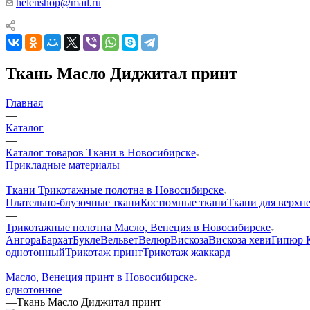
helenshop@mail.ru
Ткань Масло Диджитал принт
Главная
—
Каталог
—
Каталог товаров Ткани в Новосибирске
Прикладные материалы
—
Ткани Трикотажные полотна в Новосибирске
Плательно-блузочные ткани
Костюмные ткани
Ткани для верхн
—
Трикотажные полотна Масло, Венеция в Новосибирске
Ангора
Бархат
Букле
Вельвет
Велюр
Вискоза
Вискоза хеви
Гипюр 
однотонный
Трикотаж принт
Трикотаж жаккард
—
Масло, Венеция принт в Новосибирске
однотонное
—
Ткань Масло Диджитал принт