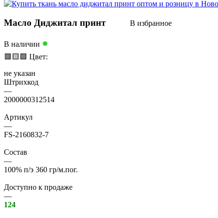
Масло Диджитал принт
В избранное
●
В наличии
🟥
🟨
🟩
Цвет:
не указан
Штрихкод
—
2000000312514
Артикул
—
FS-2160832-7
Состав
—
100% п/э 360 гр/м.пог.
Доступно к продаже
—
124