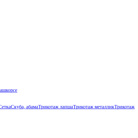
Кашкорсе
Сетка
Скуба, абама
Трикотаж лапша
Трикотаж металлик
Трикотаж