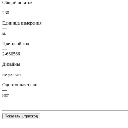
Общий остаток
—
230
Единица измерения
—
м.
Цветовой код
—
2-6S0566
Дизайны
—
не указан
Однотонная ткань
—
нет
Показать штрихкод