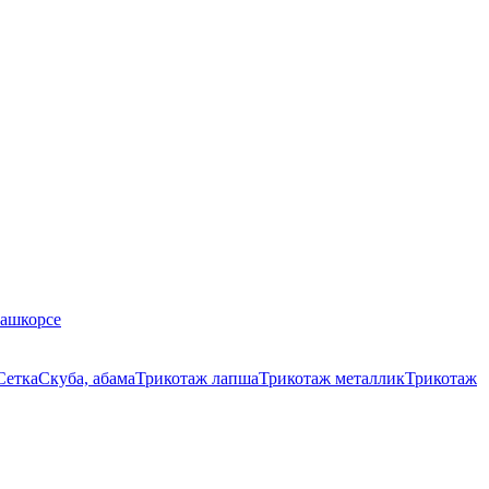
Кашкорсе
Сетка
Скуба, абама
Трикотаж лапша
Трикотаж металлик
Трикотаж