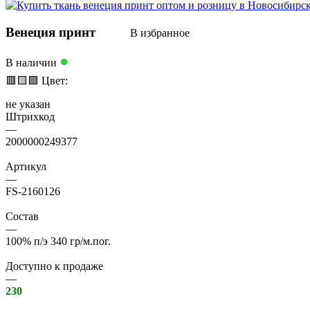
Венеция принт
В избранное
●
В наличии
🟥
🟨
🟩
Цвет:
не указан
Штрихкод
—
2000000249377
Артикул
—
FS-2160126
Состав
—
100% п/э 340 гр/м.пог.
Доступно к продаже
—
230