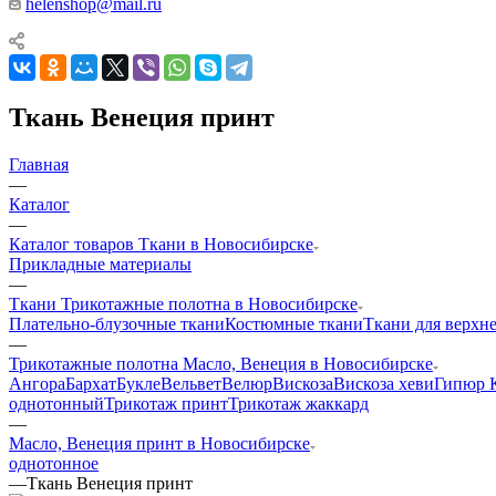
helenshop@mail.ru
Ткань Венеция принт
Главная
—
Каталог
—
Каталог товаров Ткани в Новосибирске
Прикладные материалы
—
Ткани Трикотажные полотна в Новосибирске
Плательно-блузочные ткани
Костюмные ткани
Ткани для верхн
—
Трикотажные полотна Масло, Венеция в Новосибирске
Ангора
Бархат
Букле
Вельвет
Велюр
Вискоза
Вискоза хеви
Гипюр 
однотонный
Трикотаж принт
Трикотаж жаккард
—
Масло, Венеция принт в Новосибирске
однотонное
—
Ткань Венеция принт