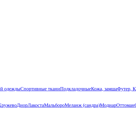
ей одежды
Спортивные ткани
Подкладочные
Кожа, замша
Футер, 
Кружево
Диор
Лакоста
Мальборо
Меланж (сандра)
Модиар
Оттоман