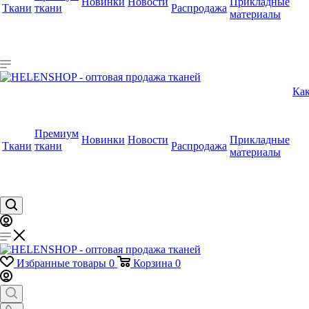
Новинки
Новости
Прикладные
Ткани
ткани
Распродажа
материалы
Как
Премиум
Новинки
Новости
Прикладные
Ткани
ткани
Распродажа
материалы
Избранные товары
0
Корзина
0