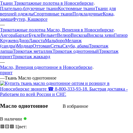
Ткани Трикотажные полотна в Новосибирске
Плательно-блузочные ткани
Костюмные ткани
Ткани для
верхней одежды
Спортивные ткани
Подкладочные
Кожа,
замша
Футер, Кашкорсе
—
Трикотажные полотна Масло, Венеция в Новосибирске
Ангора
Бархат
Букле
Вельвет
Велюр
Вискоза
Вискоза хеви
Гипюр
Кружево
Диор
Лакоста
Мальборо
Меланж
(сандра)
Модиар
Оттоман
Сетка
Скуба, абама
Трикотаж
лапша
Трикотаж металлик
Трикотаж однотонный
Трикотаж
принт
Трикотаж жаккард
—
Масло, Венеция однотонное в Новосибирске
принт
—
Ткань Масло однотонное
Масло однотонное
В избранное
●
В наличии
🟥
🟨
🟩
Цвет: