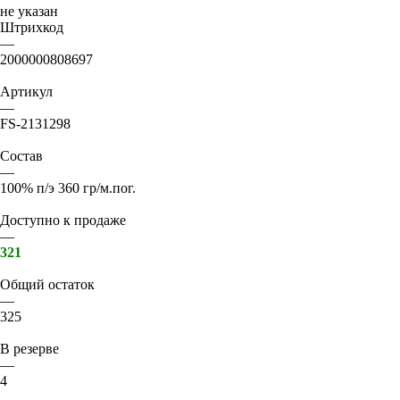
не указан
Штрихкод
—
2000000808697
Артикул
—
FS-2131298
Состав
—
100% п/э 360 гр/м.пог.
Доступно к продаже
—
321
Общий остаток
—
325
В резерве
—
4