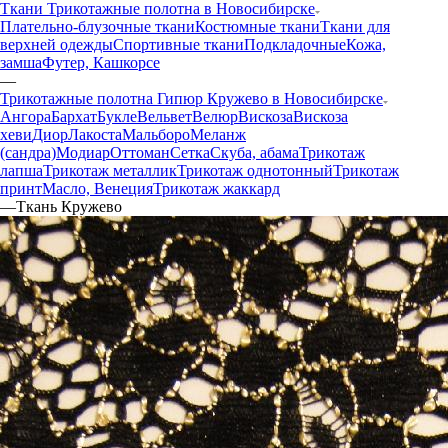
Ткани Трикотажные полотна в Новосибирске
Плательно-блузочные ткани
Костюмные ткани
Ткани для
верхней одежды
Спортивные ткани
Подкладочные
Кожа,
замша
Футер, Кашкорсе
—
Трикотажные полотна Гипюр Кружево в Новосибирске
Ангора
Бархат
Букле
Вельвет
Велюр
Вискоза
Вискоза
хеви
Диор
Лакоста
Мальборо
Меланж
(сандра)
Модиар
Оттоман
Сетка
Скуба, абама
Трикотаж
лапша
Трикотаж металлик
Трикотаж однотонный
Трикотаж
принт
Масло, Венеция
Трикотаж жаккард
—
Ткань Кружево