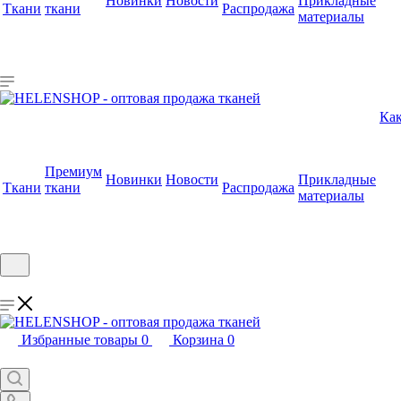
Новинки
Новости
Прикладные
Ткани
ткани
Распродажа
материалы
Как
Премиум
Новинки
Новости
Прикладные
Ткани
ткани
Распродажа
материалы
Избранные товары
0
Корзина
0