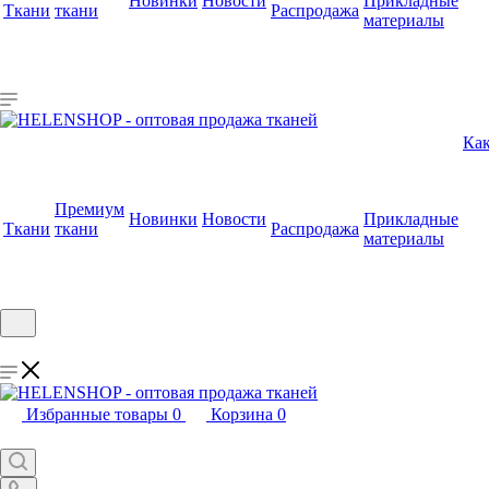
Новинки
Новости
Прикладные
Ткани
ткани
Распродажа
материалы
Как
Премиум
Новинки
Новости
Прикладные
Ткани
ткани
Распродажа
материалы
Избранные товары
0
Корзина
0