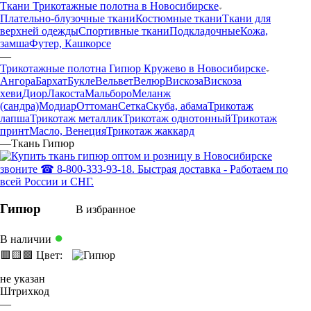
Ткани Трикотажные полотна в Новосибирске
Плательно-блузочные ткани
Костюмные ткани
Ткани для
верхней одежды
Спортивные ткани
Подкладочные
Кожа,
замша
Футер, Кашкорсе
—
Трикотажные полотна Гипюр Кружево в Новосибирске
Ангора
Бархат
Букле
Вельвет
Велюр
Вискоза
Вискоза
хеви
Диор
Лакоста
Мальборо
Меланж
(сандра)
Модиар
Оттоман
Сетка
Скуба, абама
Трикотаж
лапша
Трикотаж металлик
Трикотаж однотонный
Трикотаж
принт
Масло, Венеция
Трикотаж жаккард
—
Ткань Гипюр
Гипюр
В избранное
●
В наличии
🟥
🟨
🟩
Цвет:
не указан
Штрихкод
—