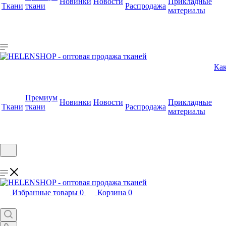
Новинки
Новости
Прикладные
Ткани
ткани
Распродажа
материалы
Как
Премиум
Новинки
Новости
Прикладные
Ткани
ткани
Распродажа
материалы
Избранные товары
0
Корзина
0