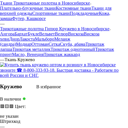
Ткани Трикотажные полотна в Новосибирске
Плательно-блузочные ткани
Костюмные ткани
Ткани для
верхней одежды
Спортивные ткани
Подкладочные
Кожа,
замша
Футер, Кашкорсе
—
Трикотажные полотна Гипюр Кружево в Новосибирске
Ангора
Бархат
Букле
Вельвет
Велюр
Вискоза
Вискоза
хеви
Диор
Лакоста
Мальборо
Меланж
(сандра)
Модиар
Оттоман
Сетка
Скуба, абама
Трикотаж
лапша
Трикотаж металлик
Трикотаж однотонный
Трикотаж
принт
Масло, Венеция
Трикотаж жаккард
—
Ткань Кружево
Кружево
В избранное
●
В наличии
🟥
🟨
🟩
Цвет:
не указан
Штрихкод
—