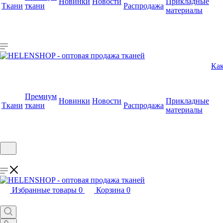
Новинки
Новости
Прикладные
Ткани
ткани
Распродажа
материалы
Как
Премиум
Новинки
Новости
Прикладные
Ткани
ткани
Распродажа
материалы
Избранные товары
0
Корзина
0