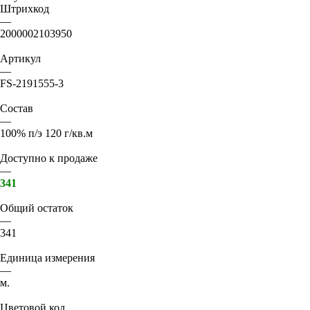
Штрихкод
—
2000002103950
Артикул
—
FS-2191555-3
Состав
—
100% п/э 120 г/кв.м
Доступно к продаже
—
341
Общий остаток
—
341
Единица измерения
—
м.
Цветовой код