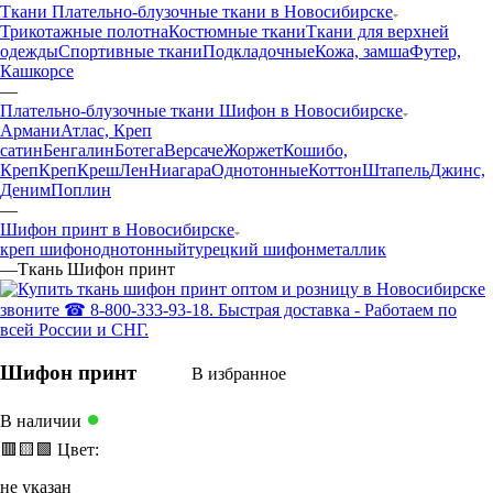
Ткани Плательно-блузочные ткани в Новосибирске
Трикотажные полотна
Костюмные ткани
Ткани для верхней
одежды
Спортивные ткани
Подкладочные
Кожа, замша
Футер,
Кашкорсе
—
Плательно-блузочные ткани Шифон в Новосибирске
Армани
Атлас, Креп
сатин
Бенгалин
Ботега
Версаче
Жоржет
Кошибо,
Креп
Креп
Креш
Лен
Ниагара
Однотонные
Коттон
Штапель
Джинс,
Деним
Поплин
—
Шифон принт в Новосибирске
креп шифон
однотонный
турецкий шифон
металлик
—
Ткань Шифон принт
Шифон принт
В избранное
●
В наличии
🟥
🟨
🟩
Цвет:
не указан