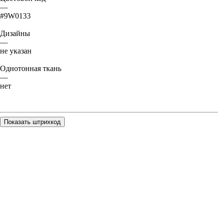
—
#9W0133
Дизайны
—
не указан
Однотонная ткань
—
нет
Показать штрихкод