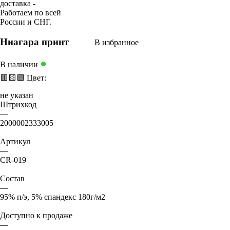
Ниагара принт
В избранное
●
В наличии
🟥
🟨
🟩
Цвет:
не указан
Штрихкод
—
2000002333005
Артикул
—
CR-019
Состав
—
95% п/э, 5% спандекс 180г/м2
Доступно к продаже
—