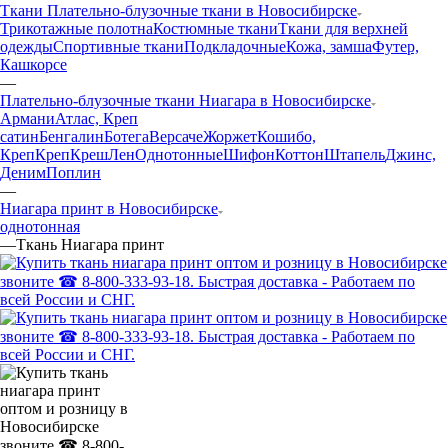
Ткани Плательно-блузочные ткани в Новосибирске
Трикотажные полотна
Костюмные ткани
Ткани для верхней
одежды
Спортивные ткани
Подкладочные
Кожа, замша
Футер,
Кашкорсе
—
Плательно-блузочные ткани Ниагара в Новосибирске
Армани
Атлас, Креп
сатин
Бенгалин
Ботега
Версаче
Жоржет
Кошибо,
Креп
Креп
Креш
Лен
Однотонные
Шифон
Коттон
Штапель
Джинс,
Деним
Поплин
—
Ниагара принт в Новосибирске
однотонная
—
Ткань Ниагара принт