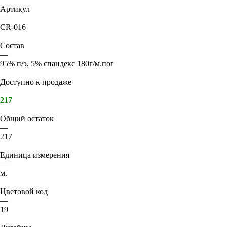
Артикул
—
CR-016
Состав
—
95% п/э, 5% спандекс 180г/м.пог
Доступно к продаже
—
217
Общий остаток
—
217
Единица измерения
—
м.
Цветовой код
—
19