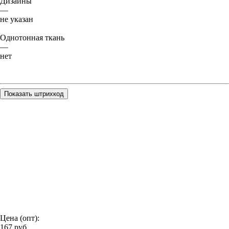
Дизайны
—
не указан
Однотонная ткань
—
нет
Показать штрихкод
Цена (опт):
167
руб.