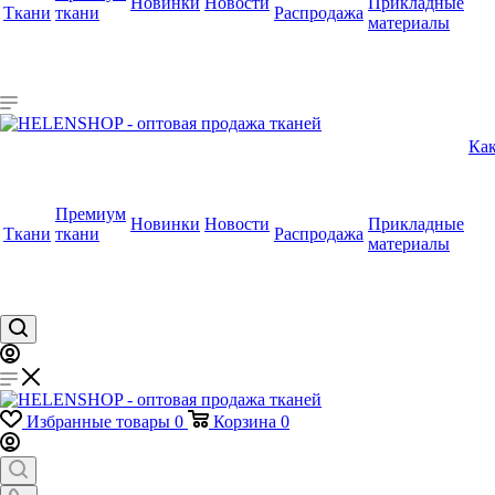
Новинки
Новости
Прикладные
Ткани
ткани
Распродажа
материалы
Как
Премиум
Новинки
Новости
Прикладные
Ткани
ткани
Распродажа
материалы
Избранные товары
0
Корзина
0