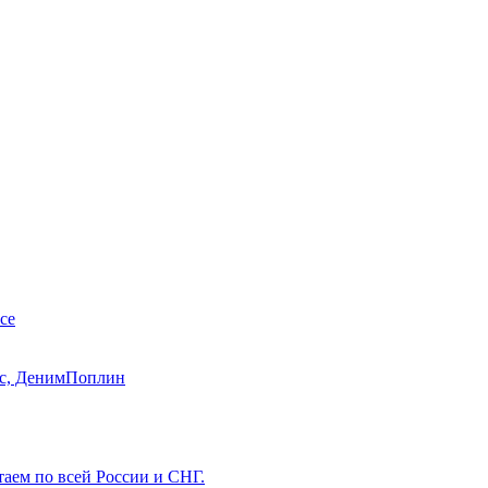
се
с, Деним
Поплин