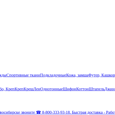
ежды
Спортивные ткани
Подкладочные
Кожа, замша
Футер, Кашкор
о, Креп
Креп
Креш
Лен
Однотонные
Шифон
Коттон
Штапель
Джин