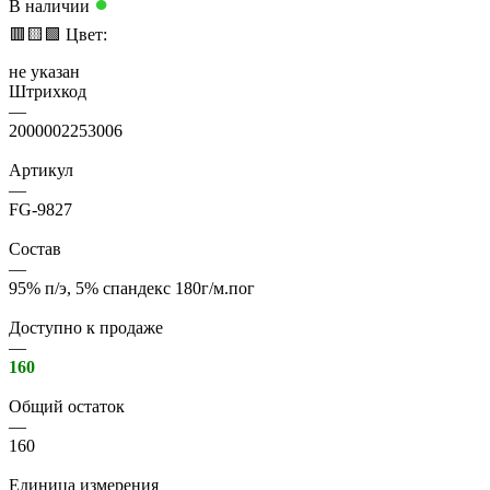
●
В наличии
🟥
🟨
🟩
Цвет:
не указан
Штрихкод
—
2000002253006
Артикул
—
FG-9827
Состав
—
95% п/э, 5% спандекс 180г/м.пог
Доступно к продаже
—
160
Общий остаток
—
160
Единица измерения