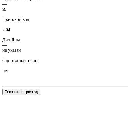
—
м.
Цветовой код
—
# 04
Дизайны
—
не указан
Однотонная ткань
—
нет
Показать штрихкод