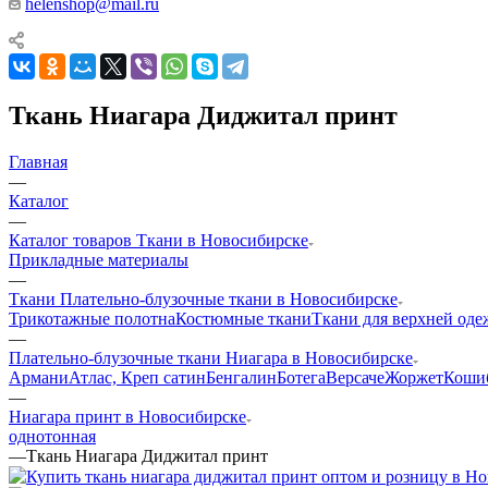
helenshop@mail.ru
Ткань Ниагара Диджитал принт
Главная
—
Каталог
—
Каталог товаров Ткани в Новосибирске
Прикладные материалы
—
Ткани Плательно-блузочные ткани в Новосибирске
Трикотажные полотна
Костюмные ткани
Ткани для верхней од
—
Плательно-блузочные ткани Ниагара в Новосибирске
Армани
Атлас, Креп сатин
Бенгалин
Ботега
Версаче
Жоржет
Кошиб
—
Ниагара принт в Новосибирске
однотонная
—
Ткань Ниагара Диджитал принт