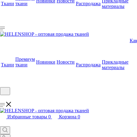
Новинки
Новости
Прикладные
Ткани
ткани
Распродажа
материалы
Как
Премиум
Новинки
Новости
Прикладные
Ткани
ткани
Распродажа
материалы
Избранные товары
0
Корзина
0