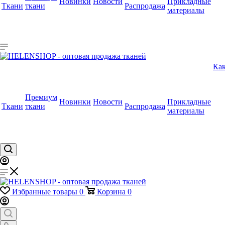
Новинки
Новости
Прикладные
Ткани
ткани
Распродажа
материалы
Как
Премиум
Новинки
Новости
Прикладные
Ткани
ткани
Распродажа
материалы
Избранные товары
0
Корзина
0