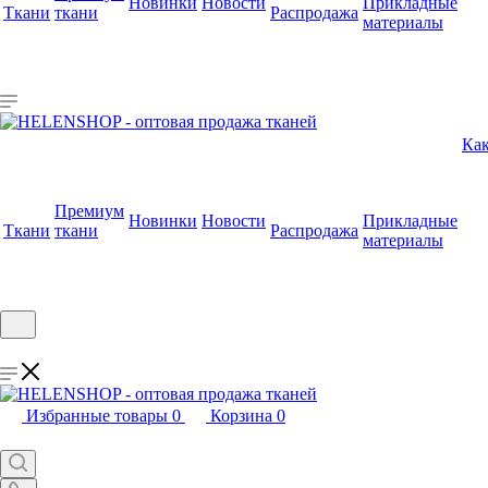
Новинки
Новости
Прикладные
Ткани
ткани
Распродажа
материалы
Как
Премиум
Новинки
Новости
Прикладные
Ткани
ткани
Распродажа
материалы
Избранные товары
0
Корзина
0