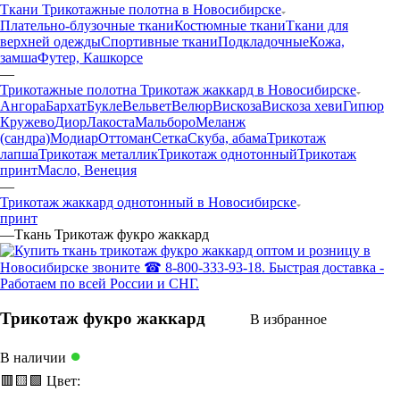
Ткани Трикотажные полотна в Новосибирске
Плательно-блузочные ткани
Костюмные ткани
Ткани для
верхней одежды
Спортивные ткани
Подкладочные
Кожа,
замша
Футер, Кашкорсе
—
Трикотажные полотна Трикотаж жаккард в Новосибирске
Ангора
Бархат
Букле
Вельвет
Велюр
Вискоза
Вискоза хеви
Гипюр
Кружево
Диор
Лакоста
Мальборо
Меланж
(сандра)
Модиар
Оттоман
Сетка
Скуба, абама
Трикотаж
лапша
Трикотаж металлик
Трикотаж однотонный
Трикотаж
принт
Масло, Венеция
—
Трикотаж жаккард однотонный в Новосибирске
принт
—
Ткань Трикотаж фукро жаккард
Трикотаж фукро жаккард
В избранное
●
В наличии
🟥
🟨
🟩
Цвет: