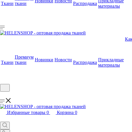
Новинки
Новости
Прикладные
Ткани
ткани
Распродажа
материалы
Как
Премиум
Новинки
Новости
Прикладные
Ткани
ткани
Распродажа
материалы
Избранные товары
0
Корзина
0