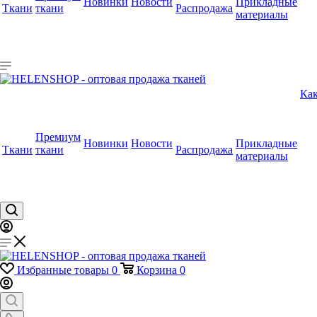
Новинки
Новости
Прикладные
Ткани
ткани
Распродажа
материалы
Как
Премиум
Новинки
Новости
Прикладные
Ткани
ткани
Распродажа
материалы
Избранные товары
0
Корзина
0