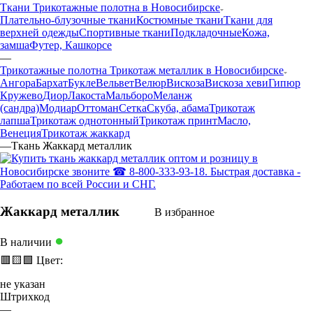
Ткани Трикотажные полотна в Новосибирске
Плательно-блузочные ткани
Костюмные ткани
Ткани для
верхней одежды
Спортивные ткани
Подкладочные
Кожа,
замша
Футер, Кашкорсе
—
Трикотажные полотна Трикотаж металлик в Новосибирске
Ангора
Бархат
Букле
Вельвет
Велюр
Вискоза
Вискоза хеви
Гипюр
Кружево
Диор
Лакоста
Мальборо
Меланж
(сандра)
Модиар
Оттоман
Сетка
Скуба, абама
Трикотаж
лапша
Трикотаж однотонный
Трикотаж принт
Масло,
Венеция
Трикотаж жаккард
—
Ткань Жаккард металлик
Жаккард металлик
В избранное
●
В наличии
🟥
🟨
🟩
Цвет:
не указан
Штрихкод
—