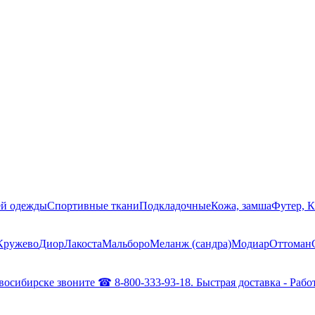
ей одежды
Спортивные ткани
Подкладочные
Кожа, замша
Футер, 
Кружево
Диор
Лакоста
Мальборо
Меланж (сандра)
Модиар
Оттоман