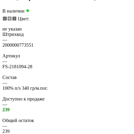
●
В наличии
🟥
🟨
🟩
Цвет:
не указан
Штрихкод
—
2000000773551
Артикул
—
FS-2181094-28
Состав
—
100% п/э 340 гр/м.пог.
Доступно к продаже
—
239
Общий остаток
—
239