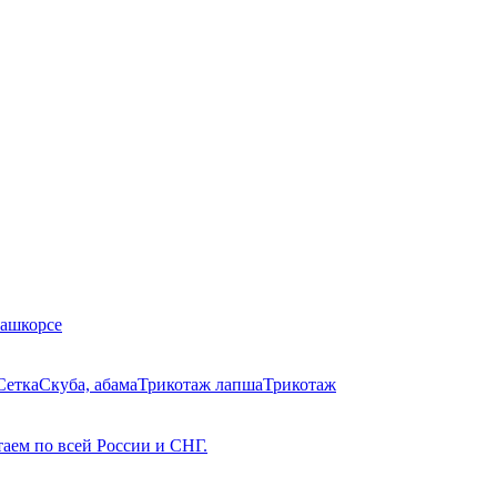
Кашкорсе
Сетка
Скуба, абама
Трикотаж лапша
Трикотаж