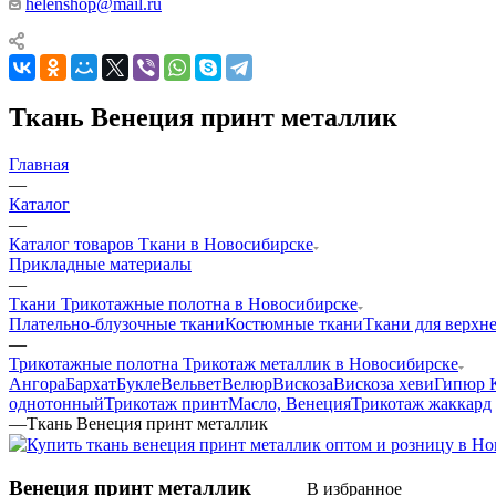
helenshop@mail.ru
Ткань Венеция принт металлик
Главная
—
Каталог
—
Каталог товаров Ткани в Новосибирске
Прикладные материалы
—
Ткани Трикотажные полотна в Новосибирске
Плательно-блузочные ткани
Костюмные ткани
Ткани для верхн
—
Трикотажные полотна Трикотаж металлик в Новосибирске
Ангора
Бархат
Букле
Вельвет
Велюр
Вискоза
Вискоза хеви
Гипюр 
однотонный
Трикотаж принт
Масло, Венеция
Трикотаж жаккард
—
Ткань Венеция принт металлик
Венеция принт металлик
В избранное