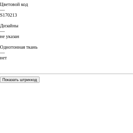
Цветовой код
—
S170213
Дизайны
—
не указан
Однотонная ткань
—
нет
Показать штрихкод