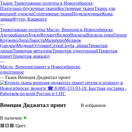
Ткани Трикотажные полотна в Новосибирске
Плательно-блузочные ткани
Костюмные ткани
Ткани для
верхней одежды
Спортивные ткани
Подкладочные
Кожа,
замша
Футер, Кашкорсе
—
Трикотажные полотна Масло, Венеция в Новосибирске
Ангора
Бархат
Букле
Вельвет
Велюр
Вискоза
Вискоза хеви
Гипюр
Кружево
Диор
Лакоста
Мальборо
Меланж
(сандра)
Модиар
Оттоман
Сетка
Скуба, абама
Трикотаж
лапша
Трикотаж металлик
Трикотаж однотонный
Трикотаж
принт
Трикотаж жаккард
—
Масло, Венеция принт в Новосибирске
однотонное
—
Ткань Венеция Диджитал принт
Венеция Диджитал принт
В избранное
●
В наличии
🟥
🟨
🟩
Цвет: