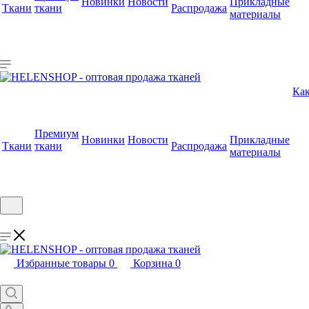
Новинки
Новости
Прикладные
Ткани
ткани
Распродажа
материалы
Как
Премиум
Новинки
Новости
Прикладные
Ткани
ткани
Распродажа
материалы
Избранные товары
0
Корзина
0