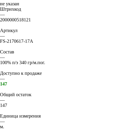
не указан
Штрихкод
—
2000000518121
Артикул
—
FS-2170617-17А
Состав
—
100% п/э 340 гр/м.пог.
Доступно к продаже
—
147
Общий остаток
—
147
Единица измерения
—
м.