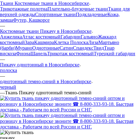
Ткани Костюмные ткани в Новосибирске
Трикотажные полотна
Плательно-блузочные ткани
Ткани для
верхней одежды
Спортивные ткани
Подкладочные
Кожа,
замша
Футер, Кашкорсе
—
Костюмные ткани Пикачу в Новосибирске
Анжелика
Атлас костюмный
Габардин
Гальяно
Жаккард
костюмный
Зара
Кашмира
Клетка Полоска
Лиза
Мартьяно
(барби)
Мурано
Однотонные
Сатин
Спандекс
Твид
Тиар
вискоза
Фиона
Шанель
Трикотаж костюмный
Турецкий габардин
—
Пикачу однотонный в Новосибирске
полоска
—
однотонный темно-синий в Новосибирске
черный
—
Ткань Пикачу однотонный темно-синий