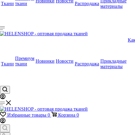
Новинки
Новости
Прикладные
Ткани
ткани
Распродажа
материалы
Как
Премиум
Новинки
Новости
Прикладные
Ткани
ткани
Распродажа
материалы
Избранные товары
0
Корзина
0