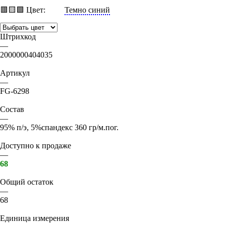
🟥
🟨
🟩
Цвет:
Темно синий
Штрихкод
—
2000000404035
Артикул
—
FG-6298
Состав
—
95% п/э, 5%спандекс 360 гр/м.пог.
Доступно к продаже
—
68
Общий остаток
—
68
Единица измерения