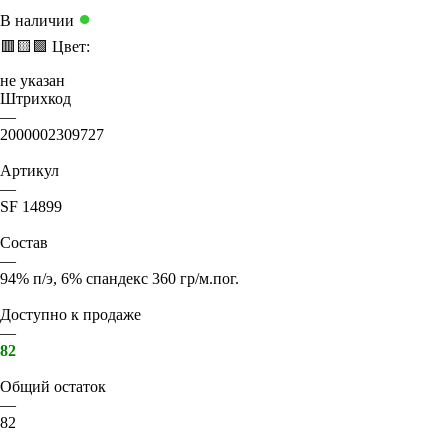
●
В наличии
🟥
🟨
🟩
Цвет:
не указан
Штрихкод
—
2000002309727
Артикул
—
SF 14899
Состав
—
94% п/э, 6% спандекс 360 гр/м.пог.
Доступно к продаже
—
82
Общий остаток
—
82