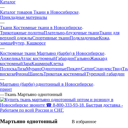
Каталог
—
Каталог товаров Ткани в Новосибирске
Прикладные материалы
—
Ткани Костюмные ткани в Новосибирске
Трикотажные полотна
Плательно-блузочные ткани
Ткани для
верхней одежды
Спортивные ткани
Подкладочные
Кожа,
замша
Футер, Кашкорсе
—
Костюмные ткани Мартьяно (барби) в Новосибирске
Анжелика
Атлас костюмный
Габардин
Гальяно
Жаккард
костюмный
Зара
Кашмира
Клетка
Полоска
Лиза
Мурано
Однотонные
Пикачу
Сатин
Спандекс
Твид
Ти
вискоза
Фиона
Шанель
Трикотаж костюмный
Турецкий габардин
—
Мартьяно (барби) однотонный в Новосибирске
принт
—
Ткань Мартьяно однотонный
Мартьяно однотонный
В избранное