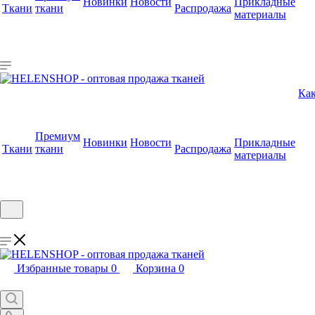
Новинки
Новости
Прикладные
Ткани
ткани
Распродажа
материалы
Как
Премиум
Новинки
Новости
Прикладные
Ткани
ткани
Распродажа
материалы
Избранные товары
0
Корзина
0