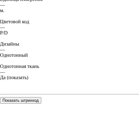
—
м.
Цветовой код
—
P/D
Дизайны
—
Однотонный
Однотонная ткань
—
Да (показать)
Показать штрихкод