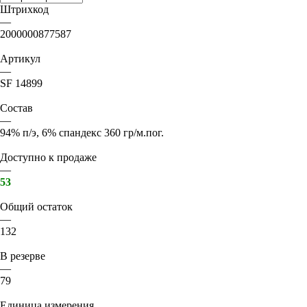
Штрихкод
—
2000000877587
Артикул
—
SF 14899
Состав
—
94% п/э, 6% спандекс 360 гр/м.пог.
Доступно к продаже
—
53
Общий остаток
—
132
В резерве
—
79
Единица измерения