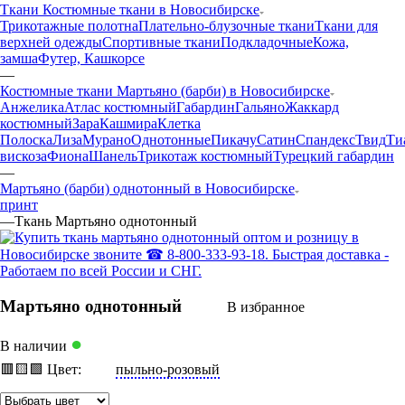
Ткани Костюмные ткани в Новосибирске
Трикотажные полотна
Плательно-блузочные ткани
Ткани для
верхней одежды
Спортивные ткани
Подкладочные
Кожа,
замша
Футер, Кашкорсе
—
Костюмные ткани Мартьяно (барби) в Новосибирске
Анжелика
Атлас костюмный
Габардин
Гальяно
Жаккард
костюмный
Зара
Кашмира
Клетка
Полоска
Лиза
Мурано
Однотонные
Пикачу
Сатин
Спандекс
Твид
Ти
вискоза
Фиона
Шанель
Трикотаж костюмный
Турецкий габардин
—
Мартьяно (барби) однотонный в Новосибирске
принт
—
Ткань Мартьяно однотонный
Мартьяно однотонный
В избранное
●
В наличии
🟥
🟨
🟩
Цвет:
пыльно-розовый